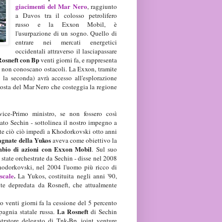
giacimenti del Mar Nero
, raggiunto
a Davos tra il colosso petrolifero
russo e la Exxon Mobil, è
l'usurpazione di un sogno. Quello di
entrare nei mercati energetici
occidentali attraverso il lasciapassare
 Rosneft con Bp
venti giorni fa, e rappresenta
a non conoscano ostacoli. La Exxon, tramite
 la seconda) avrà accesso all'esplorazione
costa del Mar Nero che costeggia la regione
vice-Primo ministro, se non fossero così
mato Sechin - sottolinea il nostro impegno a
nte ciò ciò impedì a Khodorkovski otto anni
agnate della Yukos
aveva come obiettivo la
mbio di azioni con Exxon Mobil
. Sul suo
state orchestrate da Sechin - disse nel 2008
hodorkovski, nel 2004 l'uomo più ricco di
scale
.
La Yukos, costituita negli anni '90,
ente depredata da Rosneft, che attualmente
to venti giorni fa la cessione del 5 percento
La Rosneft
pagnia statale russa.
di Sechin
ratore delegato di Tnk-Bp, joint venture