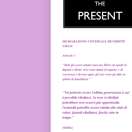
DICHIARAZIONE UNIVERSALE DEI DIRITTI
UMANI
Articolo 1
"Tutti gli esseri umani nascono liberi ed eguali in
dignità e diritti. Essi sono dotati di ragione e di
coscienza e devono agire gli uni verso gli altri in
spirito di fratellanza."
"Voi potreste essere l'ultima generazione a cui
è possibile ribellarsi. Se non vi ribellate
potrebbero non esserci più opportunità:
l'umanità potrebbe essere ridotta allo stato di
robot. Quindi ribellatevi, finché siete in
tempo."
(Osho)