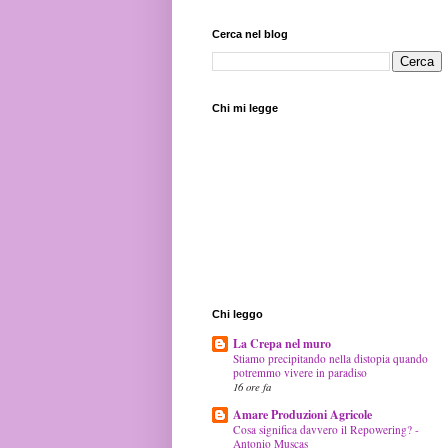
Cerca nel blog
Chi mi legge
Chi leggo
La Crepa nel muro
Stiamo precipitando nella distopia quando
potremmo vivere in paradiso
16 ore fa
Amare Produzioni Agricole
Cosa significa davvero il Repowering? -
Antonio Muscas