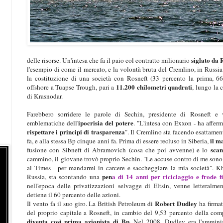
siglato da
delle risorse. Un'intesa che fa il paio col contratto milionario
l'esempio di come il mercato, e la volontà bruta del Cremlino, in Russi
la costituzione di una società con Rosneft (33 percento la prima, 66
11.200 chilometri quadrati
offshore a Tuapse Trough, pari a
, lungo la 
di Krasnodar.
Farebbero sorridere le parole di Sechin, presidente di Rosneft e 
ipocrisia del potere
emblematiche dell'
. "L'intesa con Exxon - ha affer
rispettare i principi di trasparenza
". Il Cremlino sta facendo esattame
il m
fa, e alla stessa Bp cinque anni fa. Prima di essere recluso in Siberia,
sca
fusione con Sibneft di Abramovich (cosa che poi avvenne) e lo
cammino, il giovane trovò proprio Sechin. "Le accuse contro di me sono 
al Times - per mandarmi in carcere e saccheggiare la mia società". K
pen
a di 14 anni per riciclaggio e frode fi
Russia, sta scontando una
nell'epoca delle privatizzazioni selvagge di Eltsin, venne letteralm
detiene il 60 percento delle azioni.
Robert Dudley
Il vento fa il suo giro. La British Petroleum di
ha firma
del proprio capitale a Rosneft, in cambio del 9,53 percento della com
diventa così prima azionista di Bp.
Nel 2008, Dudley era l'amminist