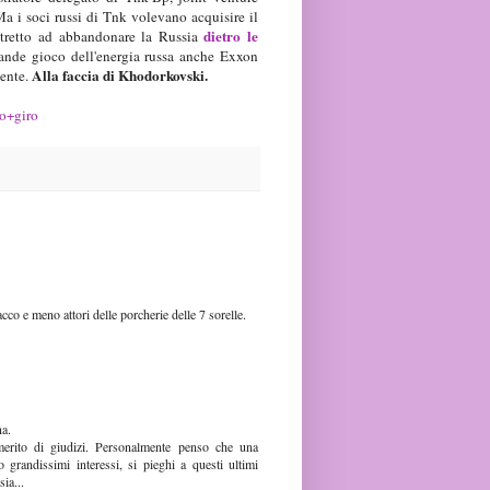
 Ma i soci russi di Tnk volevano acquisire il
dietro le
stretto ad abbandonare la Russia
ande gioco dell'energia russa anche Exxon
Alla faccia di Khodorkovski.
dente.
uo+giro
o e meno attori delle porcherie delle 7 sorelle.
na.
 merito di giudizi. Personalmente penso che una
 grandissimi interessi, si pieghi a questi ultimi
ia...