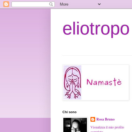
eliotropo
Chi sono
Rosa Bruno
Visualizza il mio profilo
completo