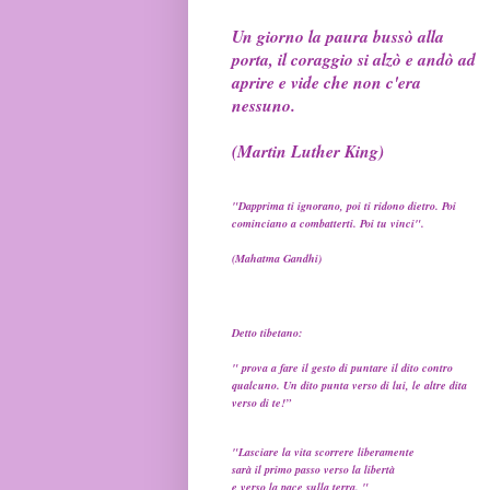
Un giorno la paura bussò alla
porta, il coraggio si alzò e andò ad
aprire e vide che non c'era
nessuno.
(Martin Luther King)
"Dapprima ti ignorano, poi ti ridono dietro. Poi
cominciano a combatterti. Poi tu vinci".
(Mahatma Gandhi)
Detto tibetano:
" prova a fare il gesto di puntare il dito contro
qualcuno. Un dito punta verso di lui, le altre dita
verso di te!”
"Lasciare la vita scorrere liberamente
sarà il primo passo verso la libertà
e verso la pace sulla terra. "