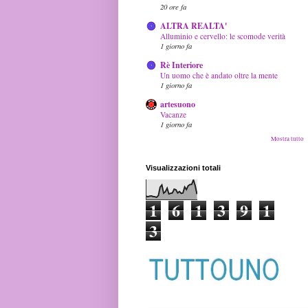
20 ore fa
ALTRA REALTA'
Alluminio e cervello: le scomode verità
1 giorno fa
Rè Interiore
Un uomo che è andato oltre la mente
1 giorno fa
artesuono
Vacanze
1 giorno fa
Mostra tutto
Visualizzazioni totali
1
6
1
3
9
1
3