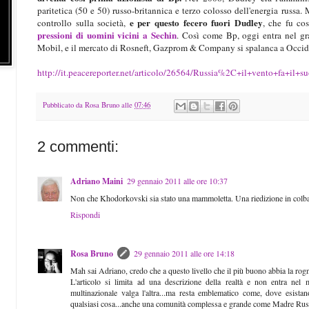
paritetica (50 e 50) russo-britannica e terzo colosso dell'energia russa.
e per questo fecero fuori Dudley
controllo sulla società,
, che fu co
pressioni di uomini vicini a Sechin
. Così come Bp, oggi entra nel gr
Mobil, e il mercato di Rosneft, Gazprom & Company si spalanca a Occi
http://it.peacereporter.net/articolo/26564/Russia%2C+il+vento+fa+il+s
Pubblicato da
Rosa Bruno
alle
07:46
2 commenti:
Adriano Maini
29 gennaio 2011 alle ore 10:37
Non che Khodorkovski sia stato una mammoletta. Una riedizione in colbacc
Rispondi
Rosa Bruno
29 gennaio 2011 alle ore 14:18
Mah sai Adriano, credo che a questo livello che il più buono abbia la rog
L'articolo si limita ad una descrizione della realtà e non entra nel
multinazionale valga l'altra...ma resta emblematico come, dove esistano
qualsiasi cosa...anche una comunità complessa e grande come Madre Russ