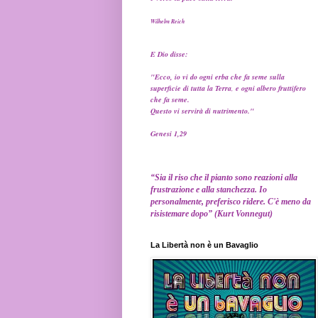
Wilhelm Reich
E Dio disse:
"Ecco, io vi do ogni erba che fa seme sulla
superficie di tutta la Terra
,
e ogni albero fruttifero
che fa seme.
Questo vi servirà di nutrimento."
Genesi 1,29
“Sia il riso che il pianto sono reazioni alla
frustrazione e alla stanchezza. Io
personalmente, preferisco ridere. C'è meno da
risistemare dopo” (Kurt Vonnegut)
La Libertà non è un Bavaglio