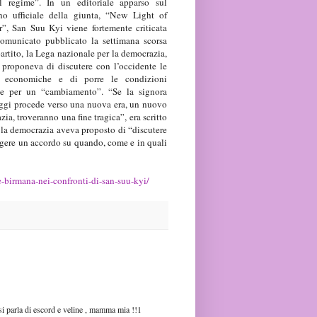
l regime”. In un editoriale apparso sul
no ufficiale della giunta, “New Light of
, San Suu Kyi viene fortemente criticata
omunicato pubblicato la settimana scorsa
artito, la Lega nazionale per la democrazia,
i proponeva di discutere con l’occidente le
i economiche e di porre le condizioni
ie per un “cambiamento”. “Se la signora
oggi procede verso una nuova era, un nuovo
ia, troveranno una fine tragica”, era scritto
r la democrazia aveva proposto di “discutere
ungere un accordo su quando, come e in quali
e-birmana-nei-confronti-di-san-suu-kyi/
 si parla di escord e veline , mamma mia !!1