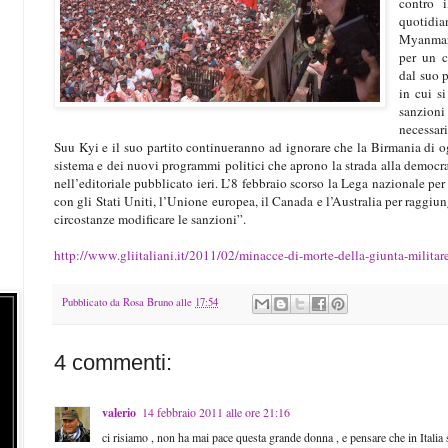
contro i
quotidia
Myanmar”
per un c
dal suo p
in cui s
sanzion
necessar
Suu Kyi e il suo partito continueranno ad ignorare che la Birmania di 
sistema e dei nuovi programmi politici che aprono la strada alla democraz
nell’editoriale pubblicato ieri. L’8 febbraio scorso la Lega nazionale pe
con gli Stati Uniti, l’Unione europea, il Canada e l’Australia per raggi
circostanze modificare le sanzioni”.
http://www.gliitaliani.it/2011/02/minacce-di-morte-della-giunta-militar
Pubblicato da
Rosa Bruno
alle
17:54
4 commenti:
valerio
14 febbraio 2011 alle ore 21:16
ci risiamo , non ha mai pace questa grande donna , e pensare che in Italia