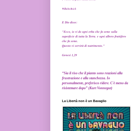
Wilhelm Reich
E Dio disse:
"Ecco, io vi do ogni erba che fa seme sulla
superficie di tutta la Terra
,
e ogni albero fruttifero
che fa seme.
Questo vi servirà di nutrimento."
Genesi 1,29
“Sia il riso che il pianto sono reazioni alla
frustrazione e alla stanchezza. Io
personalmente, preferisco ridere. C'è meno da
risistemare dopo” (Kurt Vonnegut)
La Libertà non è un Bavaglio