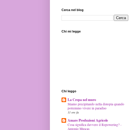
Cerca nel blog
Chi mi legge
Chi leggo
La Crepa nel muro
Stiamo precipitando nella distopia quando
potremmo vivere in paradiso
11 ore fa
Amare Produzioni Agricole
Cosa significa davvero il Repowering? -
Antonio Muscas