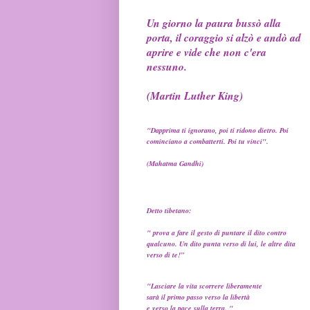
Un giorno la paura bussò alla
porta, il coraggio si alzò e andò ad
aprire e vide che non c'era
nessuno.
(Martin Luther King)
"Dapprima ti ignorano, poi ti ridono dietro. Poi
cominciano a combatterti. Poi tu vinci".
(Mahatma Gandhi)
Detto tibetano:
" prova a fare il gesto di puntare il dito contro
qualcuno. Un dito punta verso di lui, le altre dita
verso di te!”
"Lasciare la vita scorrere liberamente
sarà il primo passo verso la libertà
e verso la pace sulla terra. "