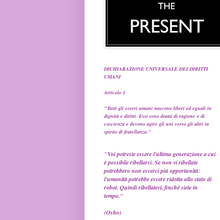
DICHIARAZIONE UNIVERSALE DEI DIRITTI
UMANI
Articolo 1
"Tutti gli esseri umani nascono liberi ed eguali in
dignità e diritti. Essi sono dotati di ragione e di
coscienza e devono agire gli uni verso gli altri in
spirito di fratellanza."
"Voi potreste essere l'ultima generazione a cui
è possibile ribellarsi. Se non vi ribellate
potrebbero non esserci più opportunità:
l'umanità potrebbe essere ridotta allo stato di
robot. Quindi ribellatevi, finché siete in
tempo."
(Osho)