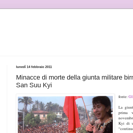
lunedì 14 febbraio 2011
Minacce di morte della giunta militare bir
San Suu Kyi
fonte:
Gli
La giunt
prima v
novembre
Kyi di u
“continu