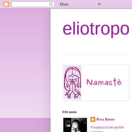
eliotropo
Chi sono
Rosa Bruno
Visualizza il mio profilo
completo