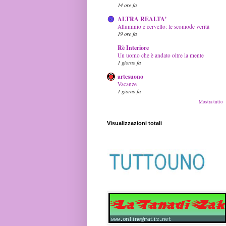
14 ore fa
ALTRA REALTA'
Alluminio e cervello: le scomode verità
19 ore fa
Rè Interiore
Un uomo che è andato oltre la mente
1 giorno fa
artesuono
Vacanze
1 giorno fa
Mostra tutto
Visualizzazioni totali